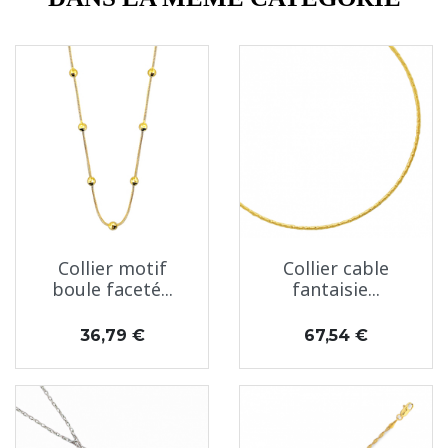
Collier motif
Collier cable
boule faceté...
fantaisie...
Prix
Prix
36,79 €
67,54 €