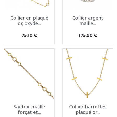
Collier en plaqué
Collier argent
or, oxyde...
maille...
Prix
Prix
75,10 €
175,90 €
Sautoir maille
Collier barrettes
forçat et...
plaqué or...