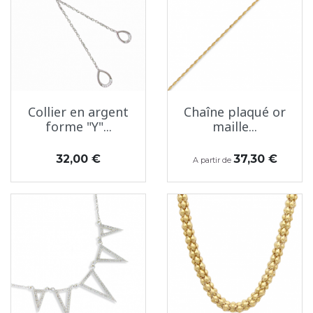
Collier en argent
Chaîne plaqué or
forme "Y"...
maille...
Prix
Prix
32,00 €
37,30 €
A partir de