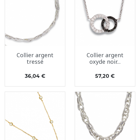
Collier argent
Collier argent
tressé
oxyde noir...
Prix
Prix
36,04 €
57,20 €