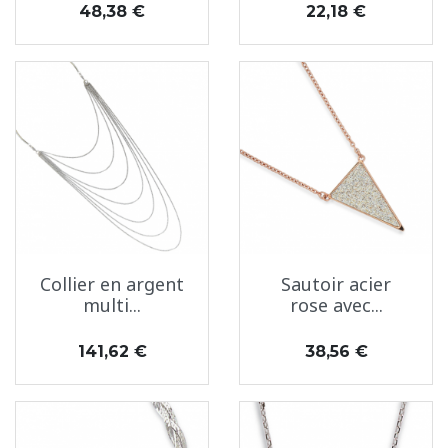
Prix
Prix
48,38 €
22,18 €
Collier en argent
Sautoir acier
multi...
rose avec...
Prix
Prix
141,62 €
38,56 €