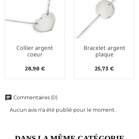
Collier argent
Bracelet argent
coeur
plaque
Prix
Prix
28,98 €
25,73 €
chat
Commentaires (0)
Aucun avis n'a été publié pour le moment.
DANS LA MÊME CATÉGORIE