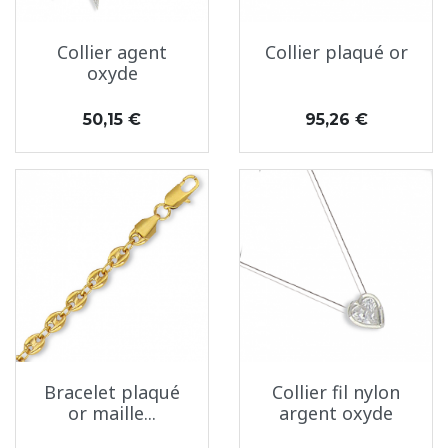
Collier agent
Collier plaqué or
oxyde
Prix
Prix
50,15 €
95,26 €
Bracelet plaqué
Collier fil nylon
or maille...
argent oxyde