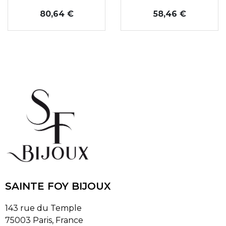
Prix
Prix
80,64 €
58,46 €
SAINTE FOY BIJOUX
143 rue du Temple
75003 Paris, France