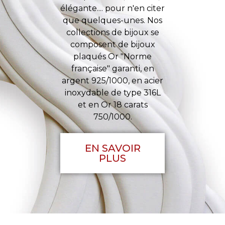
élégante.... pour n'en citer
que quelques-unes. Nos
collections de bijoux se
composent de bijoux
plaqués Or "Norme
française" garanti, en
argent 925/1000, en acier
inoxydable de type 316L
et en Or 18 carats
750/1000.
EN SAVOIR
PLUS