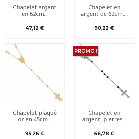
Chapelet argent
Chapelet en
en 62cm...
argent de 62cm,...
Prix
Prix
47,12 €
90,22 €
PROMO !
Chapelet plaqué
Chapelet en
or en 45cm...
argent, pierres...
Prix
Prix
95,26 €
66,78 €