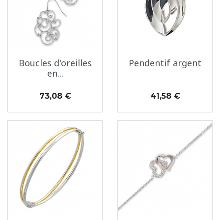
Boucles d'oreilles
Pendentif argent
en...
Prix
Prix
73,08 €
41,58 €