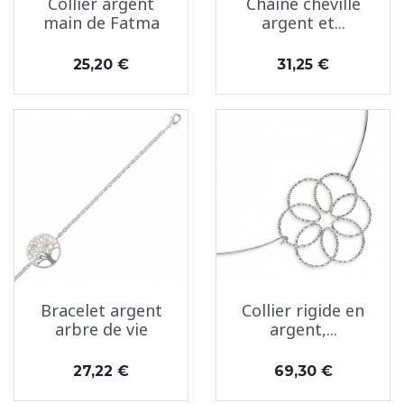
Collier argent
Chaine cheville
main de Fatma
argent et...
Prix
Prix
25,20 €
31,25 €
Bracelet argent
Collier rigide en
arbre de vie
argent,...
Prix
Prix
27,22 €
69,30 €