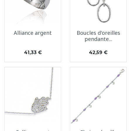
Alliance argent
Boucles d'oreilles
pendante...
Prix
Prix
41,33 €
42,59 €