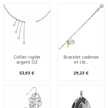
Collier rigide
Bracelet cadenas
argent OZ
et clé...
Prix
Prix
53,93 €
29,23 €