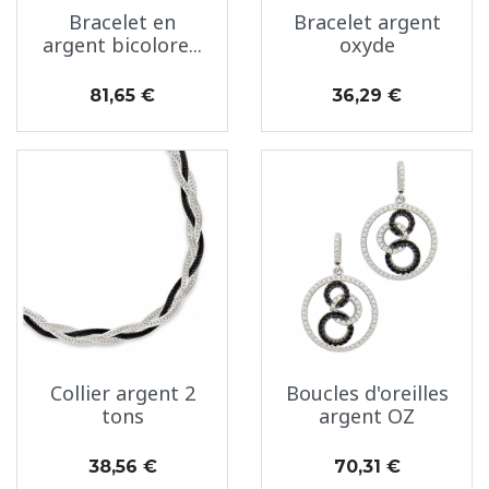
Bracelet en
Bracelet argent
argent bicolore...
oxyde
Prix
Prix
81,65 €
36,29 €
Collier argent 2
Boucles d'oreilles
tons
argent OZ
Prix
Prix
38,56 €
70,31 €