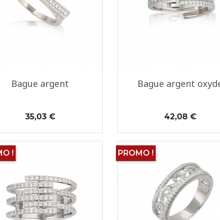
Aperçu rapide
Aperçu rapide


Bague argent
Bague argent oxyd
Prix
Prix
35,03 €
42,08 €
O !
PROMO !