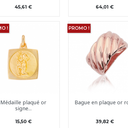
Prix
Prix
45,61 €
64,01 €
O !
PROMO !
Aperçu rapide
Aperçu rapide


Médaille plaqué or
Bague en plaque or r
signe...
Prix
Prix
15,50 €
39,82 €