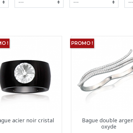
O !
PROMO !
Aperçu rapide
Aperçu rapide


gue acier noir cristal
Bague double argen
oxyde