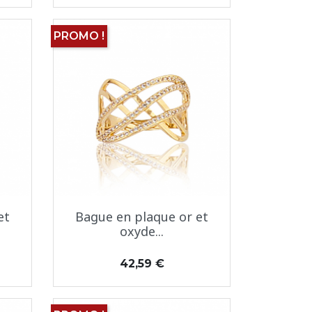
PROMO !
Aperçu rapide

et
Bague en plaque or et
oxyde...
Prix
42,59 €