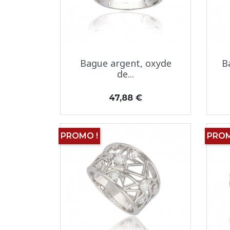
Aperçu rapide

Bague argent, oxyde
B
de...
Prix
47,88 €
PROMO !
PROM