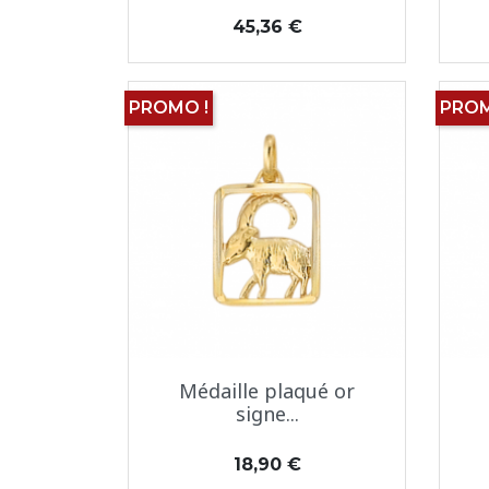
Prix
45,36 €
PROMO !
PROM
Aperçu rapide

Médaille plaqué or
signe...
Prix
18,90 €