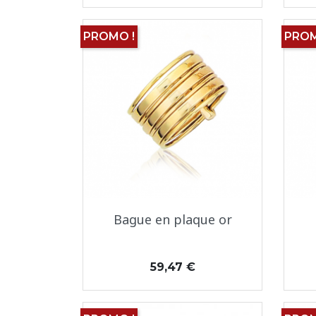
PROMO !
PROM
Aperçu rapide

Bague en plaque or
Prix
59,47 €