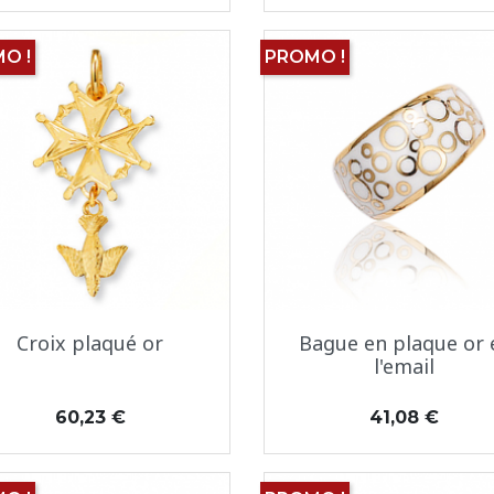
O !
PROMO !
Aperçu rapide
Aperçu rapide


Croix plaqué or
Bague en plaque or 
l'email
Prix
Prix
60,23 €
41,08 €