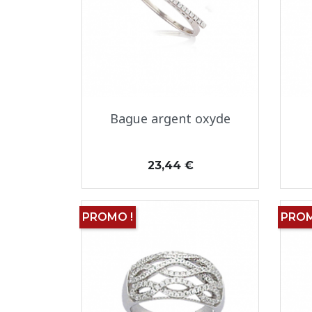
Aperçu rapide

Bague argent oxyde
Prix
23,44 €
PROMO !
PROM