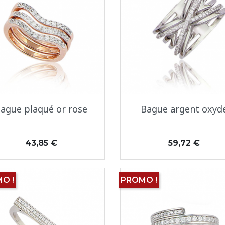
Aperçu rapide
Aperçu rapide


ague plaqué or rose
Bague argent oxyd
Prix
Prix
43,85 €
59,72 €
O !
PROMO !