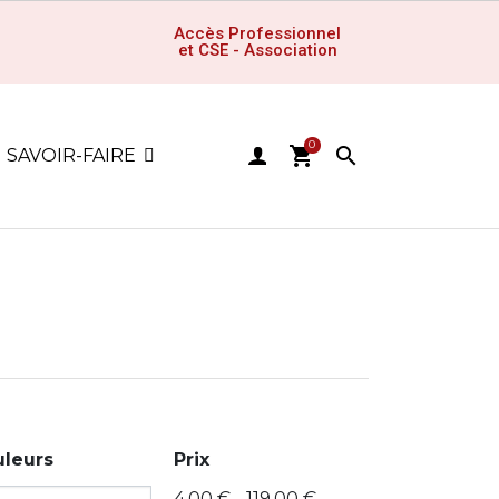
Accès Professionnel
et CSE - Association
0
shopping_cart

SAVOIR-FAIRE
leurs
Prix
4,00 € - 119,00 €