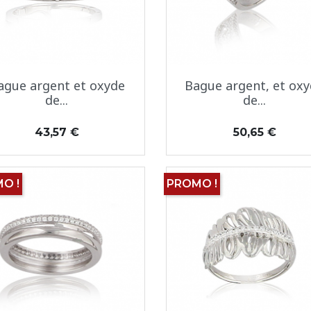
Aperçu rapide
Aperçu rapide


ague argent et oxyde
Bague argent, et ox
de...
de...
Prix
Prix
43,57 €
50,65 €
O !
PROMO !