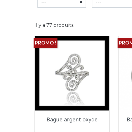
Il y a 77 produits.
PROMO !
PROM
Aperçu rapide

Bague argent oxyde
Ba