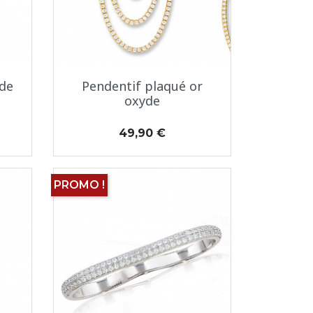
Aperçu rapide

yde
Pendentif plaqué or
oxyde
Prix
49,90 €
PROMO !