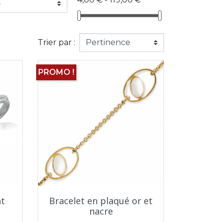
Trier par :
PROMO !
Aperçu rapide

t
Bracelet en plaqué or et
nacre