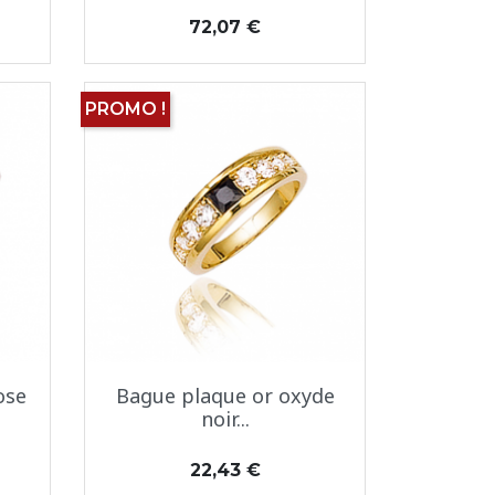
Prix
72,07 €
PROMO !
Aperçu rapide

ose
Bague plaque or oxyde
noir...
Prix
22,43 €