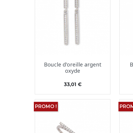
Aperçu rapide

Boucle d'oreille argent
B
oxyde
Prix
33,01 €
PROMO !
PROM