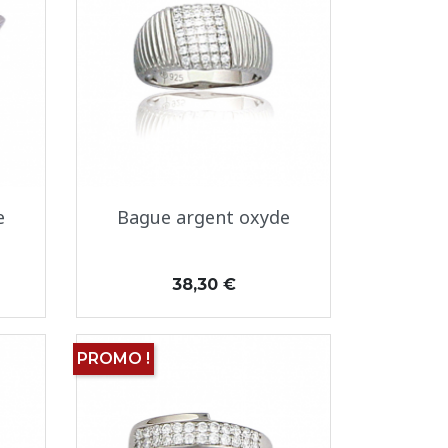
Aperçu rapide

e
Bague argent oxyde
Prix
38,30 €
PROMO !