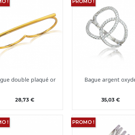
O !
PROMO !
Aperçu rapide
Aperçu rapide


gue double plaqué or
Bague argent oxyd
Prix
Prix
28,73 €
35,03 €
O !
PROMO !