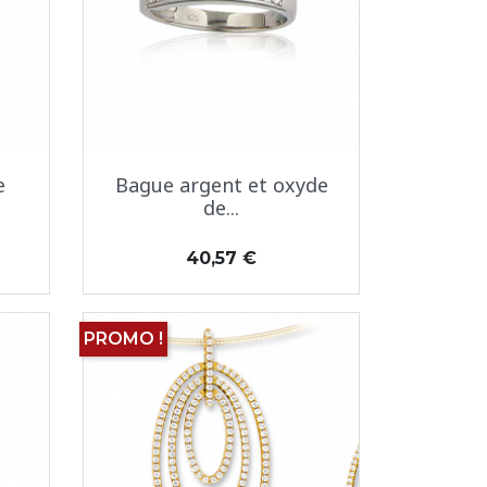
Aperçu rapide

e
Bague argent et oxyde
de...
Prix
40,57 €
PROMO !