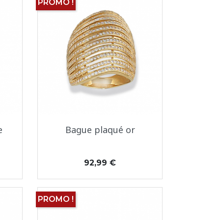
PROMO !
Aperçu rapide

e
Bague plaqué or
Prix
92,99 €
PROMO !