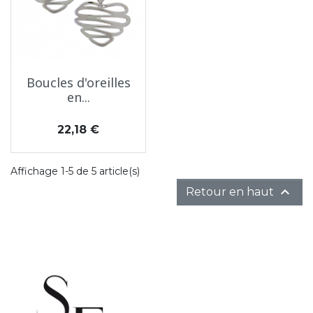
Boucles d'oreilles
en...
Prix
22,18 €
Affichage 1-5 de 5 article(s)

Retour en haut