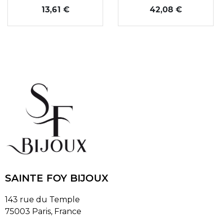
Prix
Prix
13,61 €
42,08 €
SAINTE FOY BIJOUX
143 rue du Temple
75003 Paris, France