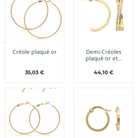
Créole plaqué or
Demi-Créoles
plaqué or et...
Prix
Prix
35,03 €
44,10 €