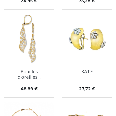
Prix
Prix
24,95 €
35,28 €
Boucles
KATE
d'oreilles...
Prix
Prix
48,89 €
27,72 €