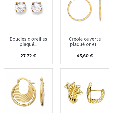
Boucles d'oreilles
Créole ouverte
plaqué...
plaqué or et...
Prix
Prix
27,72 €
43,60 €