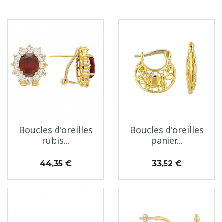
Boucles d'oreilles
Boucles d'oreilles
rubis...
panier...
Prix
Prix
44,35 €
33,52 €