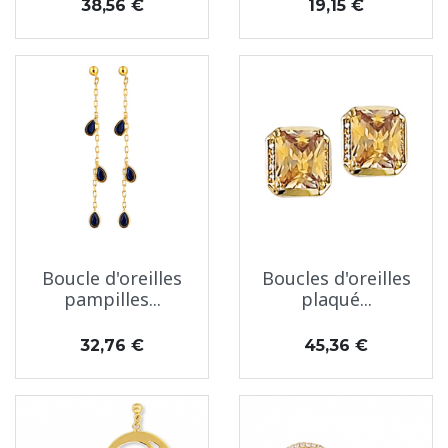
Prix
Prix
38,56 €
19,15 €
Boucle d'oreilles
Boucles d'oreilles
pampilles...
plaqué...
Prix
Prix
32,76 €
45,36 €