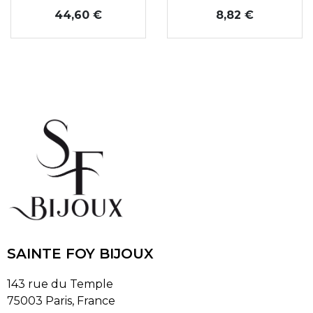
Prix
Prix
44,60 €
8,82 €
SAINTE FOY BIJOUX
143 rue du Temple
75003 Paris, France