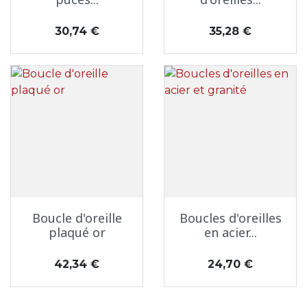
Prix
Prix
30,74 €
35,28 €
Boucle d'oreille
Boucles d'oreilles
plaqué or
en acier...
Prix
Prix
42,34 €
24,70 €