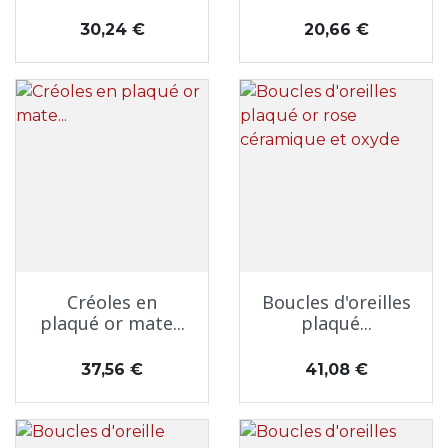
Prix
Prix
30,24 €
20,66 €
Créoles en
Boucles d'oreilles
plaqué or mate...
plaqué...
Prix
Prix
37,56 €
41,08 €