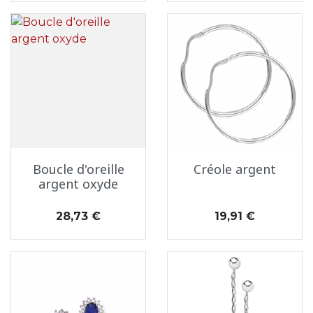
Boucle d'oreille
Créole argent
argent oxyde
Prix
Prix
28,73 €
19,91 €