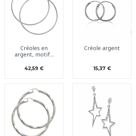
Créoles en
Créole argent
argent, motif...
Prix
Prix
42,59 €
15,37 €