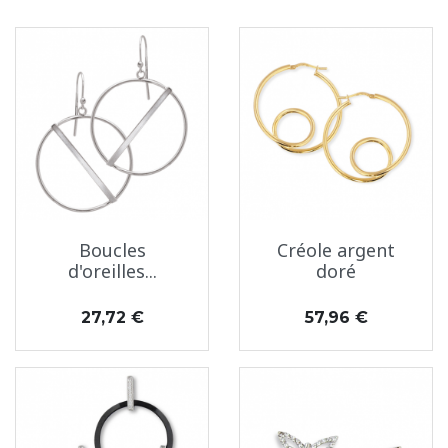
Boucles
Créole argent
d'oreilles...
doré
Prix
Prix
27,72 €
57,96 €