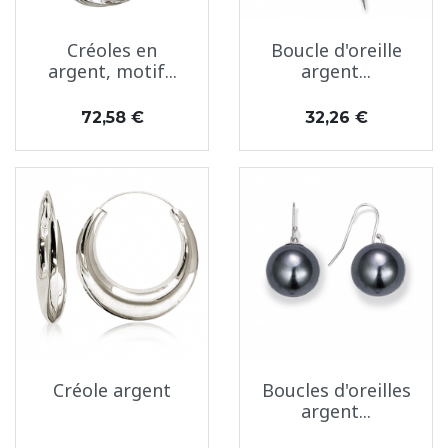
Créoles en
Boucle d'oreille
argent, motif...
argent...
Prix
Prix
72,58 €
32,26 €
Créole argent
Boucles d'oreilles
argent...