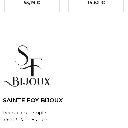
Prix
Prix
55,19 €
14,62 €
SAINTE FOY BIJOUX
143 rue du Temple
75003 Paris, France