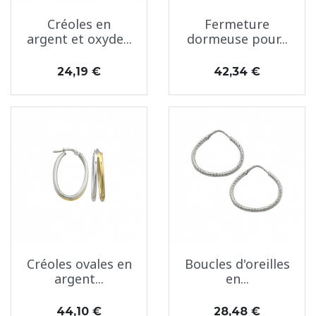
Créoles en
Fermeture
argent et oxyde...
dormeuse pour...
Prix
Prix
24,19 €
42,34 €
Créoles ovales en
Boucles d'oreilles
argent...
en...
Prix
Prix
44,10 €
28,48 €