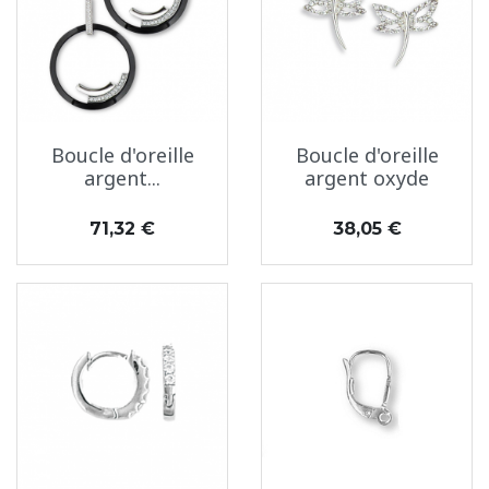
Boucle d'oreille
Boucle d'oreille
argent...
argent oxyde
Prix
Prix
71,32 €
38,05 €