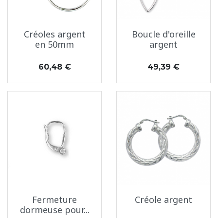
Créoles argent
Boucle d'oreille
en 50mm
argent
Prix
Prix
60,48 €
49,39 €
Fermeture
Créole argent
dormeuse pour...