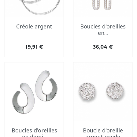
Créole argent
Boucles d'oreilles
en...
Prix
Prix
19,91 €
36,04 €
Boucles d'oreilles
Boucle d'oreille
en demi...
argent oxyde