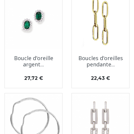
Boucle d'oreille
Boucles d'oreilles
argent...
pendante...
Prix
Prix
27,72 €
22,43 €