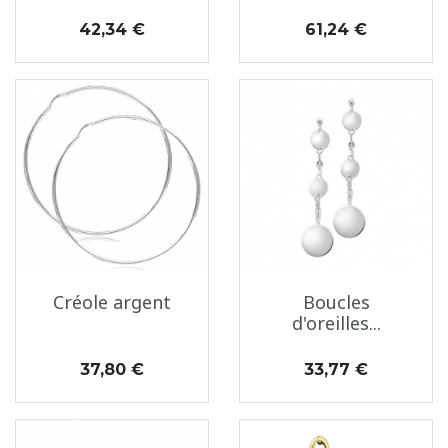
Prix
Prix
42,34 €
61,24 €
Créole argent
Boucles
d'oreilles...
Prix
Prix
37,80 €
33,77 €