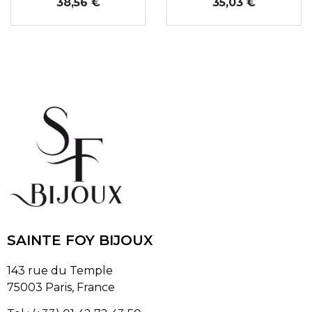
Prix
Prix
38,56 €
35,03 €
SAINTE FOY BIJOUX
143 rue du Temple
75003 Paris, France