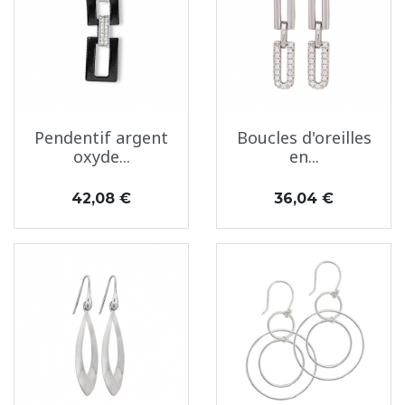
Pendentif argent
Boucles d'oreilles
oxyde...
en...
Prix
Prix
42,08 €
36,04 €