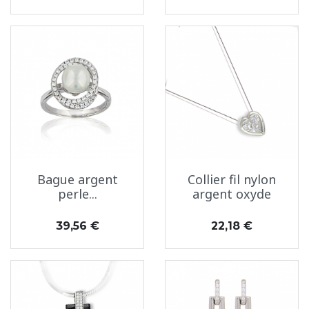
Bague argent
Collier fil nylon
perle...
argent oxyde
Prix
Prix
39,56 €
22,18 €