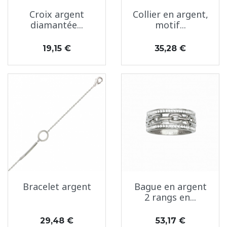
Croix argent
Collier en argent,
diamantée...
motif...
Prix
Prix
19,15 €
35,28 €
Bracelet argent
Bague en argent
2 rangs en...
Prix
Prix
29,48 €
53,17 €