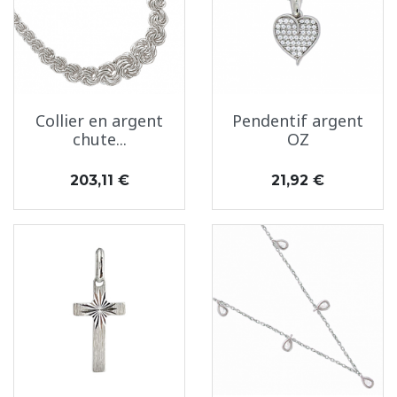
Collier en argent
Pendentif argent
chute...
OZ
Prix
Prix
203,11 €
21,92 €