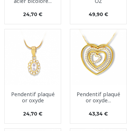
acier bicolore...
OZ
Prix
Prix
24,70 €
49,90 €
Pendentif plaqué
Pendentif plaqué
or oxyde
or oxyde...
Prix
Prix
24,70 €
43,34 €