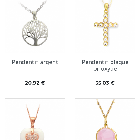
Pendentif argent
Pendentif plaqué
or oxyde
Prix
Prix
20,92 €
35,03 €