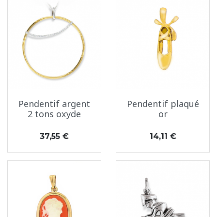
Pendentif argent
Pendentif plaqué
2 tons oxyde
or
Prix
Prix
37,55 €
14,11 €