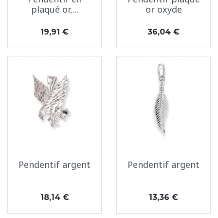
plaqué or,...
or oxyde
Prix
Prix
19,91 €
36,04 €
Pendentif argent
Pendentif argent
Prix
Prix
18,14 €
13,36 €