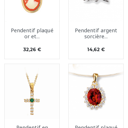
Pendentif plaqué
Pendentif argent
or et...
sorcière...
Prix
Prix
32,26 €
14,62 €
Pendentif en
Pendentif plaqué