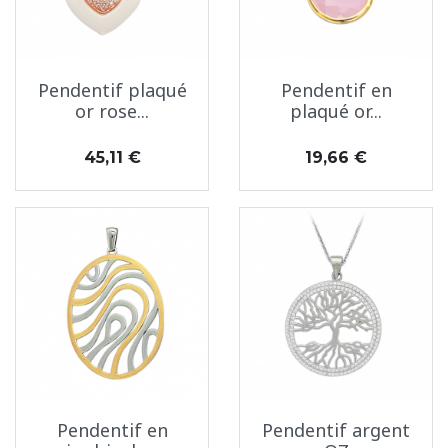
Pendentif plaqué
Pendentif en
or rose...
plaqué or...
Prix
Prix
45,11 €
19,66 €
Pendentif en
Pendentif argent