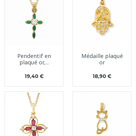
Pendentif en
Médaille plaqué
plaqué or,...
or
Prix
Prix
19,40 €
18,90 €