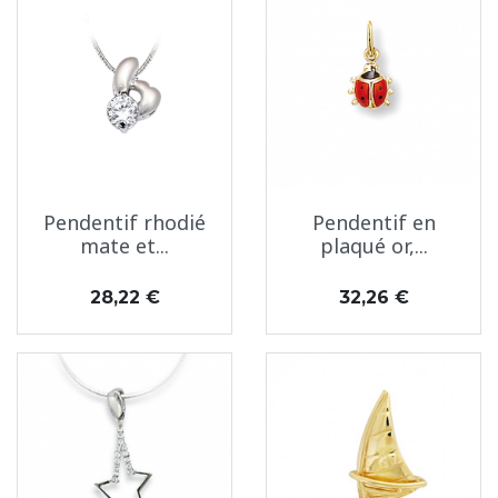
Pendentif rhodié
Pendentif en
mate et...
plaqué or,...
Prix
Prix
28,22 €
32,26 €