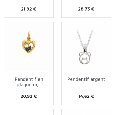
Prix
Prix
21,92 €
28,73 €
Pendentif en
Pendentif argent
plaqué or,...
Prix
Prix
20,92 €
14,62 €