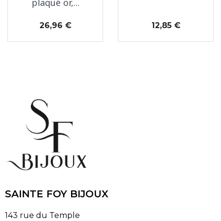
plaqué or,...
Prix
Prix
26,96 €
12,85 €
SAINTE FOY BIJOUX
143 rue du Temple