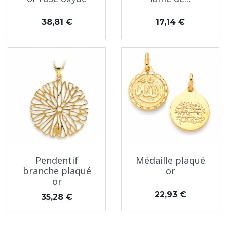
Prix
Prix
38,81 €
17,14 €
Pendentif
Médaille plaqué
branche plaqué
or
or
Prix
22,93 €
Prix
35,28 €