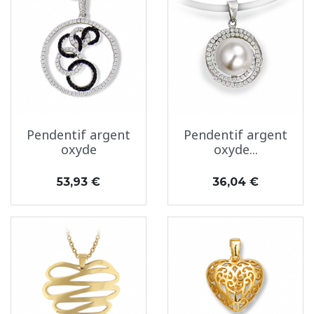
Pendentif argent
Pendentif argent
oxyde
oxyde...
Prix
Prix
53,93 €
36,04 €