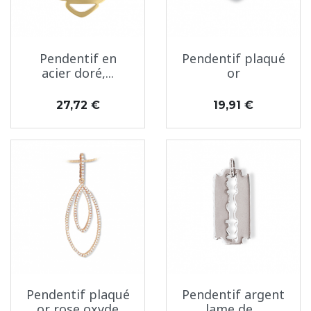
Pendentif en
Pendentif plaqué
acier doré,...
or
Prix
Prix
27,72 €
19,91 €
Pendentif plaqué
Pendentif argent
or rose oxyde
lame de...