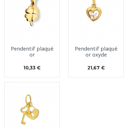
Pendentif plaqué
Pendentif plaqué
or
or oxyde
Prix
Prix
10,33 €
21,67 €