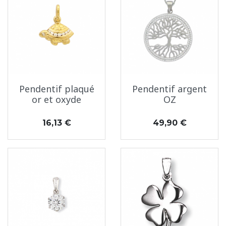
Pendentif plaqué
Pendentif argent
or et oxyde
OZ
Prix
Prix
16,13 €
49,90 €