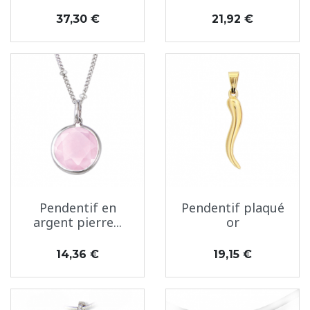
Prix
Prix
37,30 €
21,92 €
Pendentif en
Pendentif plaqué
argent pierre...
or
Prix
Prix
14,36 €
19,15 €