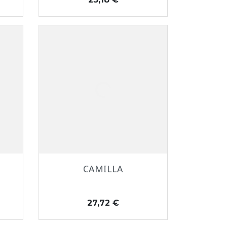
Aperçu rapide

CAMILLA
Prix
27,72 €