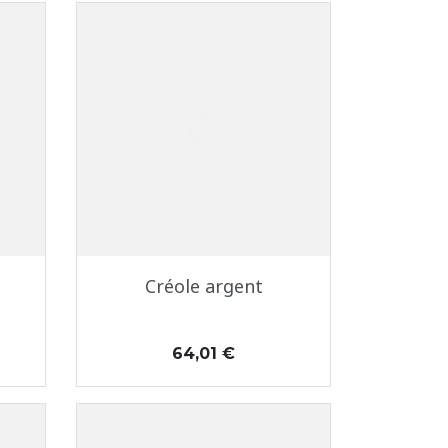
Aperçu rapide

Créole argent
Prix
64,01 €