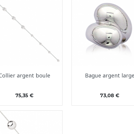
Aperçu rapide
Aperçu rapide


Collier argent boule
Bague argent larg
Prix
Prix
75,35 €
73,08 €