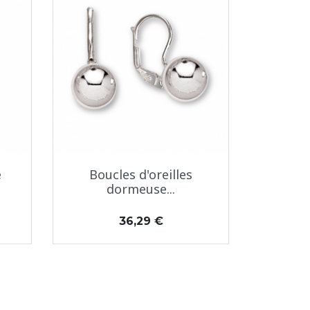
Aperçu rapide

e
Boucles d'oreilles
dormeuse...
Prix
36,29 €