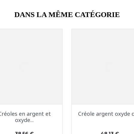
DANS LA MÊME CATÉGORIE
Aperçu rapide
Aperçu rapide


Créoles en argent et
Créole argent oxyde de
oxyde...
Prix
Prix
38,56 €
48,13 €