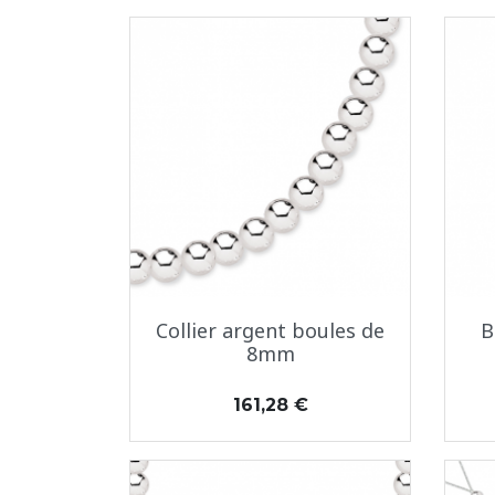
Aperçu rapide

Collier argent boules de
B
8mm
Prix
161,28 €