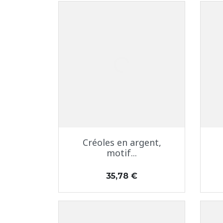
Aperçu rapide

Créoles en argent,
motif...
Prix
35,78 €