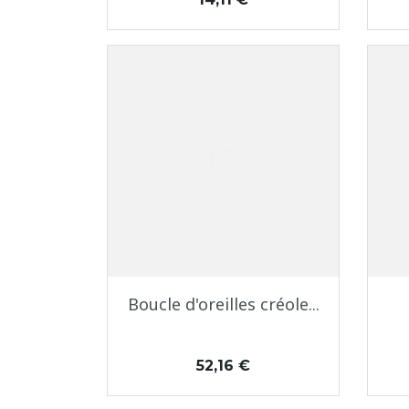
Aperçu rapide

Boucle d'oreilles créole...
Prix
52,16 €