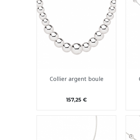
Aperçu rapide

Collier argent boule
Prix
157,25 €