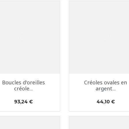
Aperçu rapide
Aperçu rapide


Boucles d'oreilles
Créoles ovales en
créole...
argent...
Prix
Prix
93,24 €
44,10 €