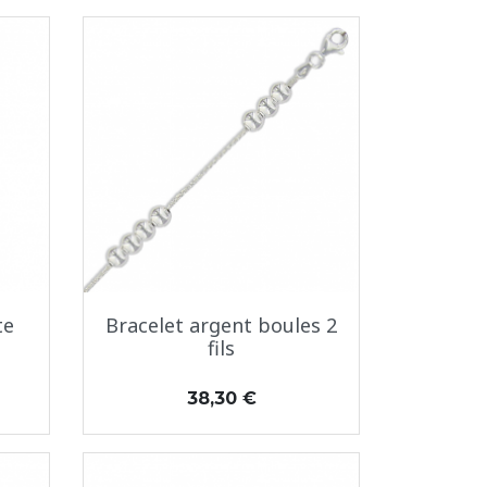
Aperçu rapide

te
Bracelet argent boules 2
fils
Prix
38,30 €