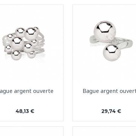
Aperçu rapide
Aperçu rapide


ague argent ouverte
Bague argent ouver
Prix
Prix
48,13 €
29,74 €