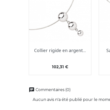
Aperçu rapide

Collier rigide en argent...
S
Prix
102,31 €
chat
Commentaires (0)
Aucun avis n'a été publié pour le mom