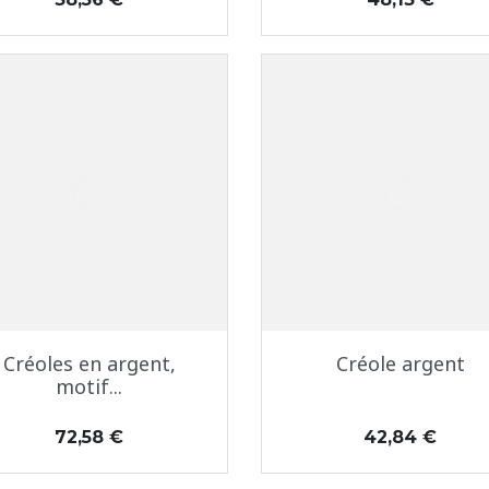
Aperçu rapide
Aperçu rapide


Créoles en argent,
Créole argent
motif...
Prix
Prix
72,58 €
42,84 €