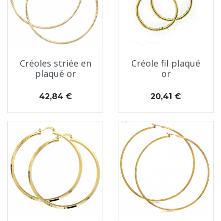
Créoles striée en
Créole fil plaqué
plaqué or
or
Prix
Prix
42,84 €
20,41 €