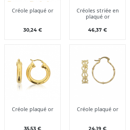
Créole plaqué or
Créoles striée en
plaqué or
Prix
Prix
30,24 €
46,37 €
Créole plaqué or
Créole plaqué or
Prix
Prix
35,53 €
24,19 €