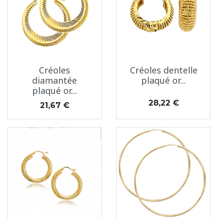
Créoles
Créoles dentelle
diamantée
plaqué or...
plaqué or...
Prix
28,22 €
Prix
21,67 €