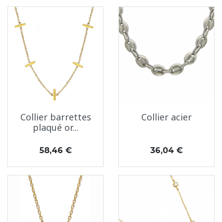
Collier barrettes
Collier acier
plaqué or...
Prix
Prix
58,46 €
36,04 €