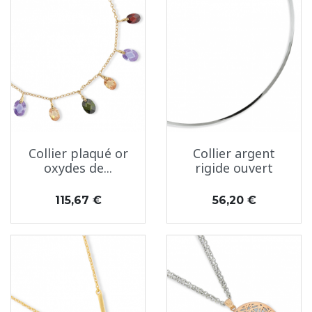
Collier plaqué or
Collier argent
oxydes de...
rigide ouvert
Prix
Prix
115,67 €
56,20 €