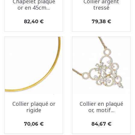
Chapelet plaqué
Collier argent
or en 45cm...
tressé
Prix
Prix
82,40 €
79,38 €
Collier plaqué or
Collier en plaqué
rigide
or, motif...
Prix
Prix
70,06 €
84,67 €