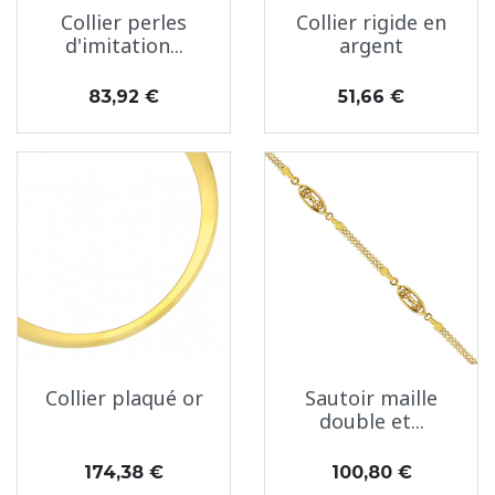
Collier perles
Collier rigide en
d'imitation...
argent
Prix
Prix
83,92 €
51,66 €
Collier plaqué or
Sautoir maille
double et...
Prix
Prix
174,38 €
100,80 €