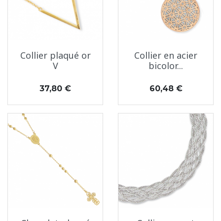
Collier plaqué or
Collier en acier
V
bicolor...
Prix
Prix
37,80 €
60,48 €