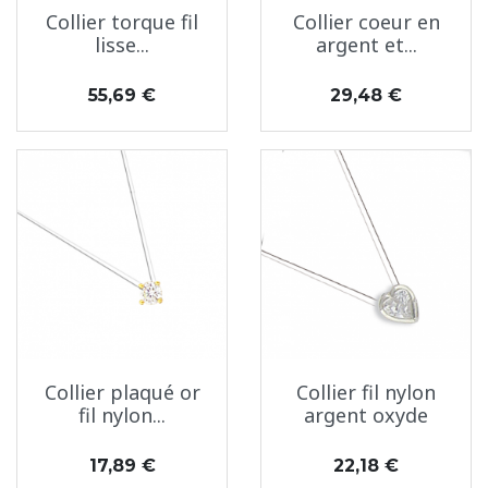
Collier torque fil
Collier coeur en
lisse...
argent et...
Prix
Prix
55,69 €
29,48 €
Collier plaqué or
Collier fil nylon
fil nylon...
argent oxyde
Prix
Prix
17,89 €
22,18 €