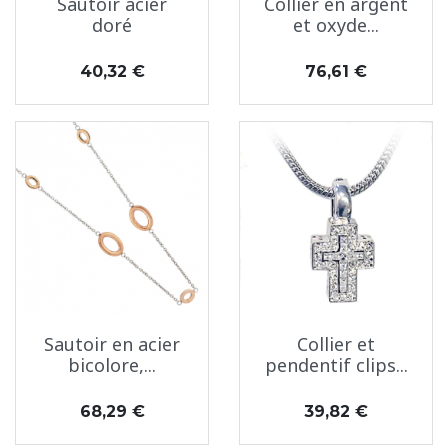
Sautoir acier
Collier en argent
doré
et oxyde...
Prix
Prix
40,32 €
76,61 €
Sautoir en acier
Collier et
bicolore,...
pendentif clips...
Prix
Prix
68,29 €
39,82 €