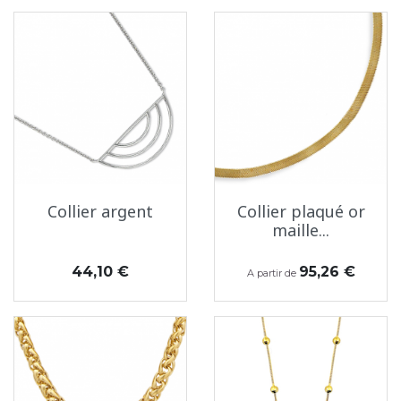
Collier argent
Collier plaqué or
maille...
Prix
Prix
44,10 €
95,26 €
A partir de