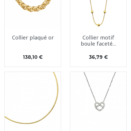
Collier plaqué or
Collier motif
boule faceté...
Prix
Prix
138,10 €
36,79 €