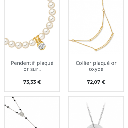
Pendentif plaqué
Collier plaqué or
or sur...
oxyde
Prix
Prix
73,33 €
72,07 €