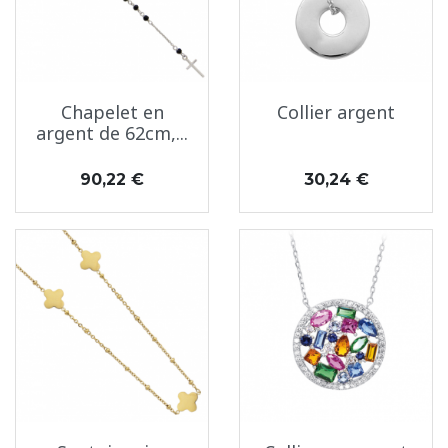
Chapelet en
Collier argent
argent de 62cm,...
Prix
Prix
90,22 €
30,24 €