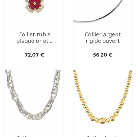
Collier rubis
Collier argent
plaqué or et...
rigide ouvert
Prix
Prix
72,07 €
56,20 €