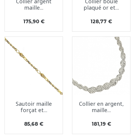
Collier argent
Collier boule
maille...
plaqué or et...
Prix
Prix
175,90 €
128,77 €
Sautoir maille
Collier en argent,
forçat et...
maille...
Prix
Prix
85,68 €
181,19 €