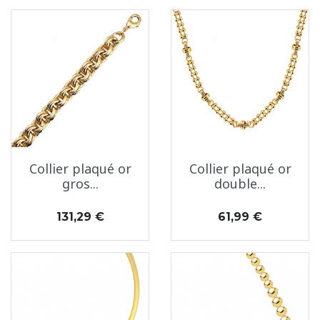
Collier plaqué or
Collier plaqué or
gros...
double...
Prix
Prix
131,29 €
61,99 €