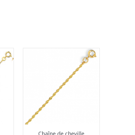
Aperçu rapide

Chaîne de cheville