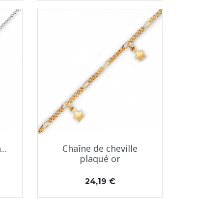
Aperçu rapide

..
Chaîne de cheville
plaqué or
Prix
24,19 €