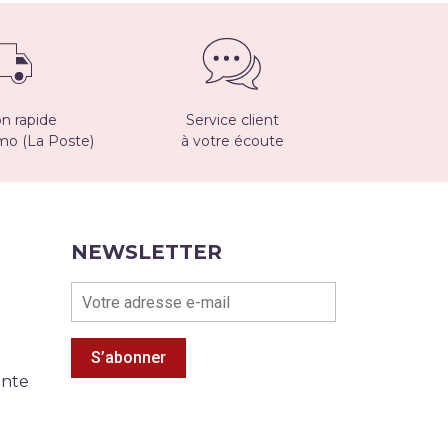
on rapide
Service client
imo (La Poste)
à votre écoute
NEWSLETTER
S’abonner
ente