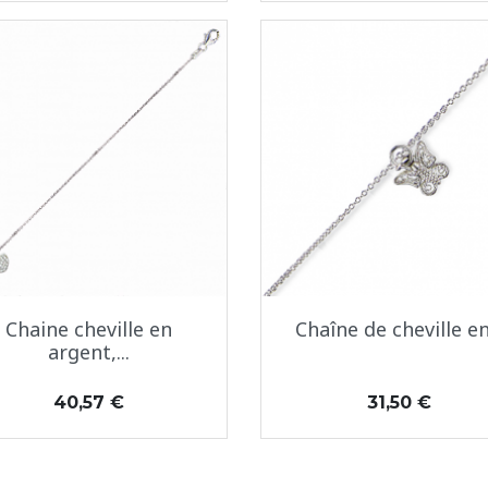
Aperçu rapide
Aperçu rapide


Chaine cheville en
Chaîne de cheville en.
argent,...
Prix
Prix
40,57 €
31,50 €