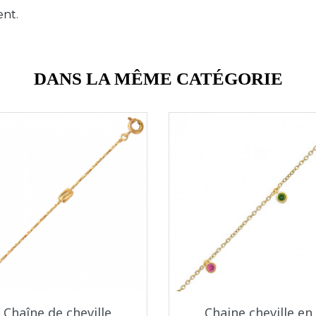
ent.
DANS LA MÊME CATÉGORIE
Aperçu rapide
Aperçu rapide


Chaîne de cheville
Chaine cheville en