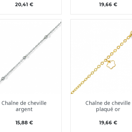
Prix
Prix
20,41 €
19,66 €
Aperçu rapide
Aperçu rapide


Chaîne de cheville
Chaîne de cheville
argent
plaqué or
Prix
Prix
15,88 €
19,66 €