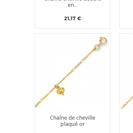
en...
Prix
21,17 €
Aperçu rapide

Chaîne de cheville
plaqué or