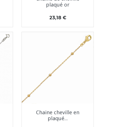
plaqué or
Prix
23,18 €
Aperçu rapide

Chaine cheville en
plaqué...