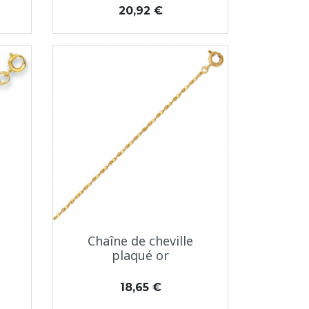
Prix
20,92 €
Aperçu rapide

Chaîne de cheville
plaqué or
Prix
18,65 €