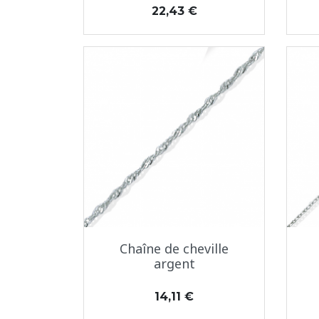
Prix
22,43 €
Aperçu rapide

Chaîne de cheville
argent
Prix
14,11 €