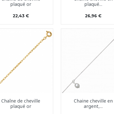
plaqué or
plaqué...
Prix
Prix
22,43 €
26,96 €
Aperçu rapide
Aperçu rapide


Chaîne de cheville
Chaine cheville en
plaqué or
argent,...