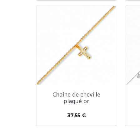
Aperçu rapide

Chaîne de cheville
plaqué or
Prix
37,55 €