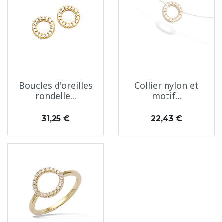
Boucles d'oreilles
Collier nylon et
rondelle...
motif...
Prix
Prix
31,25 €
22,43 €