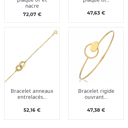
nacre
Prix
47,63 €
Prix
72,07 €
Bracelet anneaux
Bracelet rigide
entrelacés...
ouvrant...
Prix
Prix
52,16 €
47,38 €