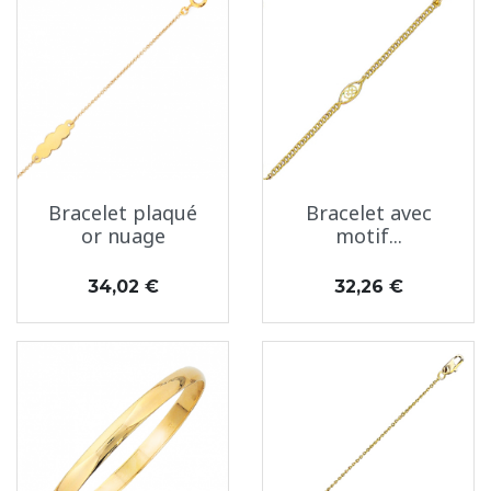
Bracelet plaqué
Bracelet avec
or nuage
motif...
Prix
Prix
34,02 €
32,26 €