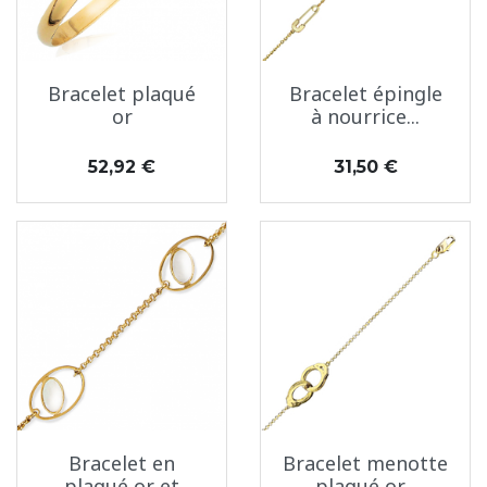
Bracelet plaqué
Bracelet épingle
or
à nourrice...
Prix
Prix
52,92 €
31,50 €
Bracelet en
Bracelet menotte
plaqué or et
plaqué or...