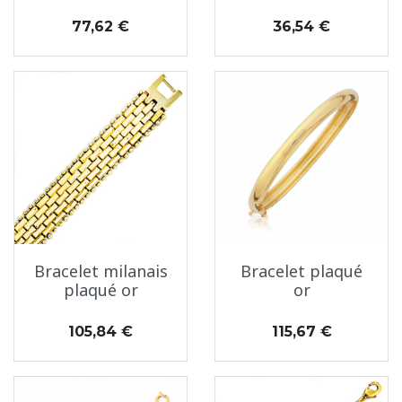
Prix
Prix
77,62 €
36,54 €
Bracelet milanais
Bracelet plaqué
plaqué or
or
Prix
Prix
105,84 €
115,67 €