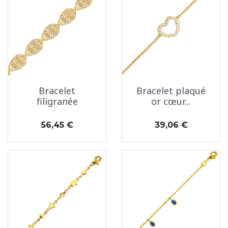
Bracelet
Bracelet plaqué
filigranée
or cœur...
Prix
Prix
56,45 €
39,06 €