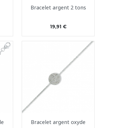
Aperçu rapide

Bracelet argent 2 tons
Prix
19,91 €
Aperçu rapide

le
Bracelet argent oxyde