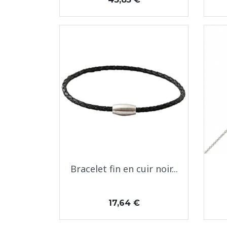
Aperçu rapide

Bracelet fin en cuir noir...
Prix
17,64 €