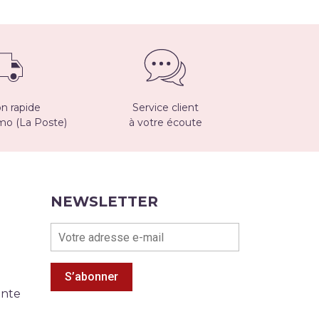
on rapide
Service client
imo (La Poste)
à votre écoute
NEWSLETTER
S’abonner
ente