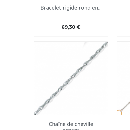
Aperçu rapide

Bracelet rigide rond en...
Prix
69,30 €
Aperçu rapide

Chaîne de cheville