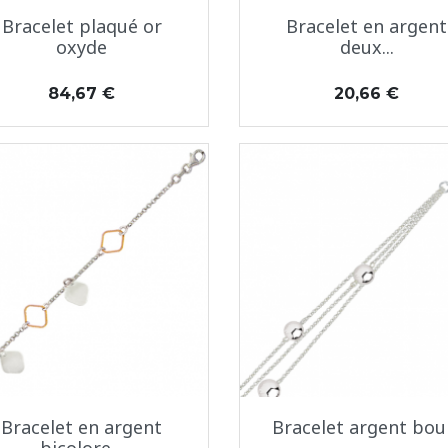
Aperçu rapide
Aperçu rapide


Bracelet plaqué or
Bracelet en argent
oxyde
deux...
Prix
Prix
84,67 €
20,66 €
Aperçu rapide
Aperçu rapide


Bracelet en argent
Bracelet argent bou