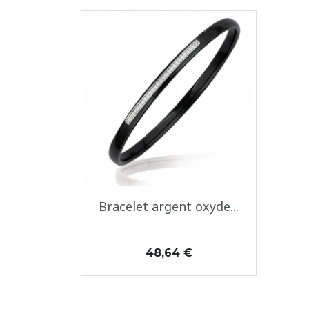
Aperçu rapide

Bracelet argent oxyde...
Prix
48,64 €