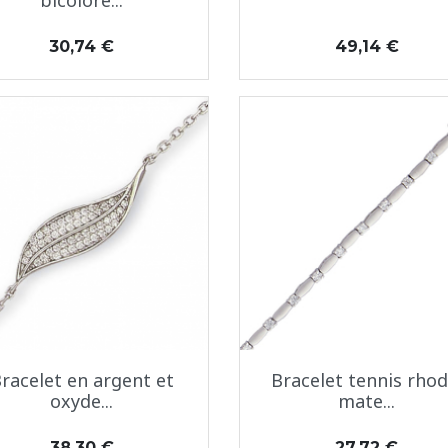
bicolore...
Prix
Prix
30,74 €
49,14 €
Aperçu rapide
Aperçu rapide


racelet en argent et
Bracelet tennis rhod
oxyde...
mate...
Prix
Prix
38,30 €
27,72 €