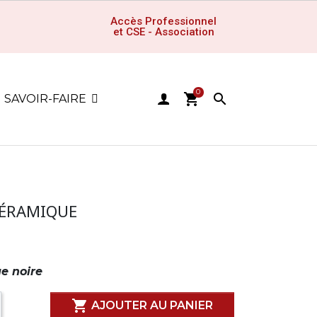
Accès Professionnel
et CSE - Association
0
shopping_cart

SAVOIR-FAIRE
CÉRAMIQUE
ue noire

AJOUTER AU PANIER