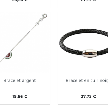
Aperçu rapide
Aperçu rapide


Bracelet argent
Bracelet en cuir noir,.
Prix
Prix
19,66 €
27,72 €