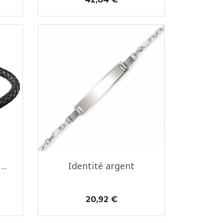
Aperçu rapide

..
Identité argent
Prix
20,92 €