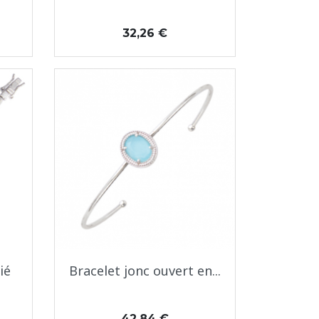
Prix
32,26 €
Aperçu rapide

ié
Bracelet jonc ouvert en...
Prix
42,84 €