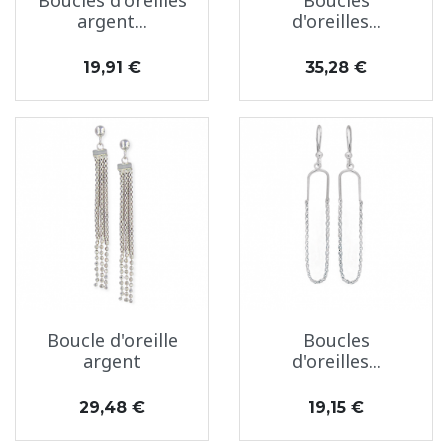
Boucles d'oreilles
Boucles
argent...
d'oreilles...
Prix
Prix
19,91 €
35,28 €
Boucle d'oreille
Boucles
argent
d'oreilles...
Prix
Prix
29,48 €
19,15 €