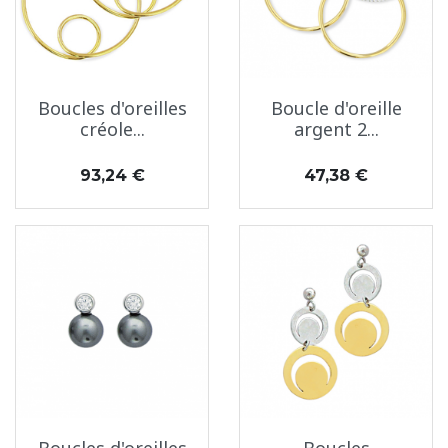
Boucles d'oreilles
Boucle d'oreille
créole...
argent 2...
Prix
Prix
93,24 €
47,38 €