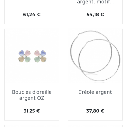
argent, motif...
Prix
Prix
61,24 €
54,18 €
Boucles d'oreille
Créole argent
argent OZ
Prix
Prix
31,25 €
37,80 €