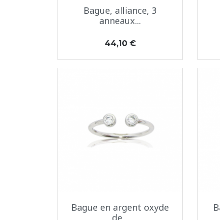
Aperçu rapide

Bague, alliance, 3
anneaux...
Prix
44,10 €
Aperçu rapide

Bague en argent oxyde
B
de...