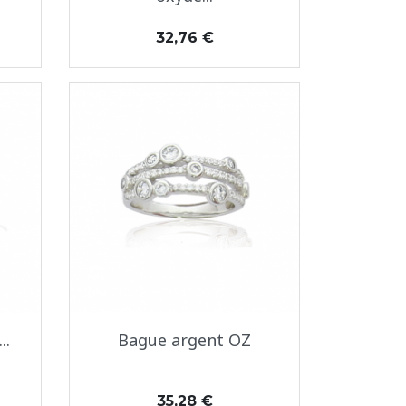
Prix
32,76 €
Aperçu rapide

..
Bague argent OZ
Prix
35,28 €