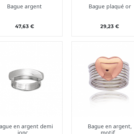
Aperçu rapide
Aperçu rapide


Bague argent
Bague plaqué or
Prix
Prix
47,63 €
29,23 €
Aperçu rapide
Aperçu rapide


ague en argent demi
Bague en argent,
jonc...
motif...