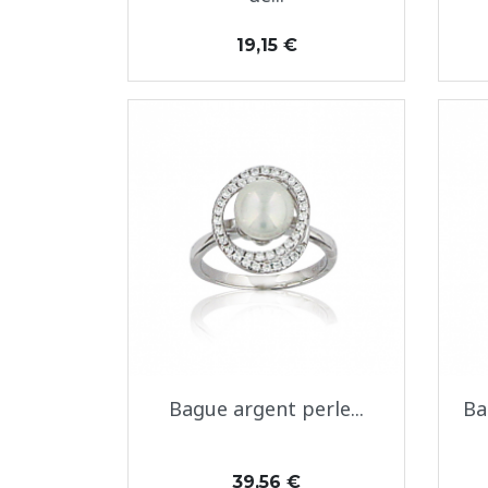
Prix
19,15 €
Aperçu rapide

Bague argent perle...
Ba
Prix
39,56 €