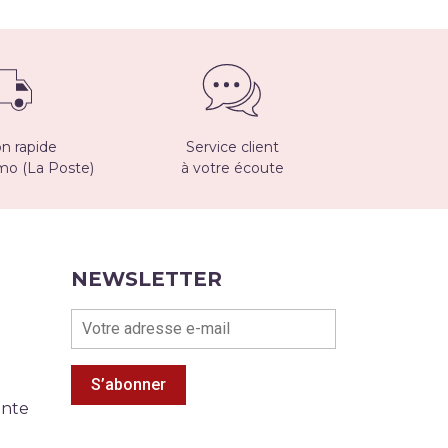
on rapide
Service client
imo (La Poste)
à votre écoute
NEWSLETTER
S’abonner
ente