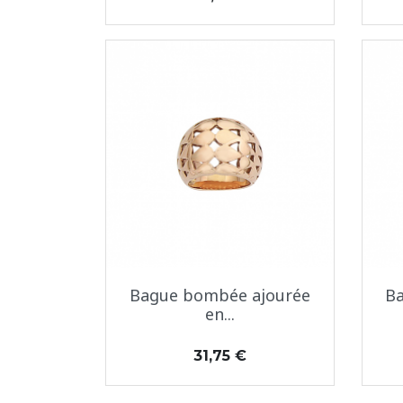
Aperçu rapide

Bague bombée ajourée
Ba
en...
Prix
31,75 €