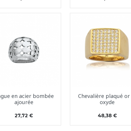
Aperçu rapide
Aperçu rapide


gue en acier bombée
Chevalière plaqué or
ajourée
oxyde
Prix
Prix
27,72 €
48,38 €