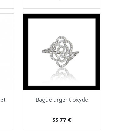
Aperçu rapide

 et
Bague argent oxyde
Prix
33,77 €