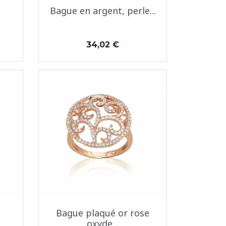
Aperçu rapide

Bague en argent, perle...
Prix
34,02 €
Aperçu rapide

Bague plaqué or rose
oxyde...