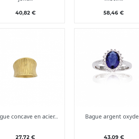
Prix
Prix
40,82 €
58,46 €
Aperçu rapide
Aperçu rapide


gue concave en acier...
Bague argent oxyde.
Prix
Prix
27,72 €
43,09 €