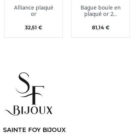
Alliance plaqué
Bague boule en
or
plaqué or 2...
Prix
Prix
32,51 €
81,14 €
SAINTE FOY BIJOUX