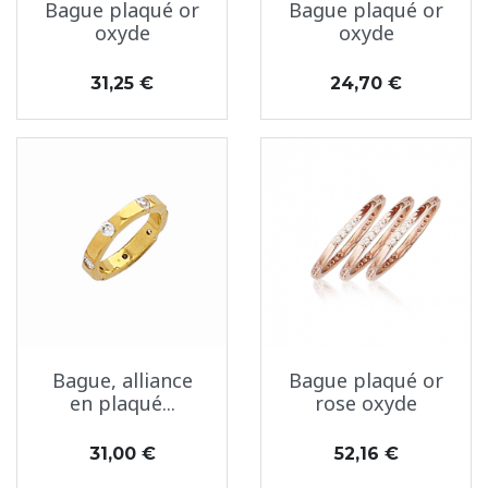
Bague plaqué or
Bague plaqué or
oxyde
oxyde
Prix
Prix
31,25 €
24,70 €
Bague, alliance
Bague plaqué or
en plaqué...
rose oxyde
Prix
Prix
31,00 €
52,16 €