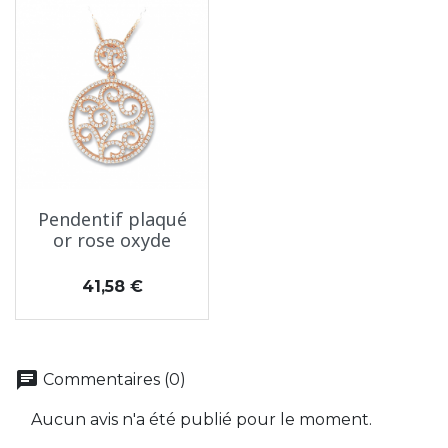
Pendentif plaqué
or rose oxyde
Prix
41,58 €
chat
Commentaires (0)
Aucun avis n'a été publié pour le moment.