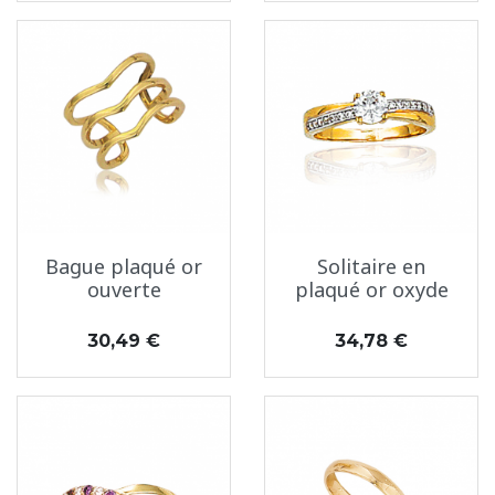
Bague plaqué or
Solitaire en
ouverte
plaqué or oxyde
Prix
Prix
30,49 €
34,78 €