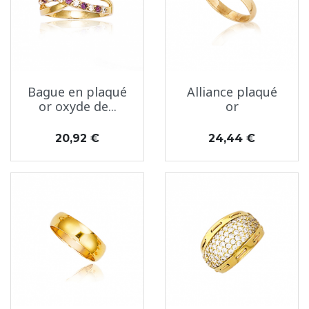
Bague en plaqué
Alliance plaqué
or oxyde de...
or
Prix
Prix
20,92 €
24,44 €