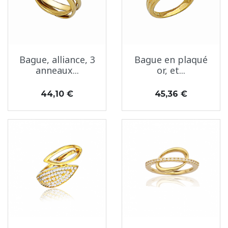
Bague, alliance, 3
Bague en plaqué
anneaux...
or, et...
Prix
Prix
44,10 €
45,36 €