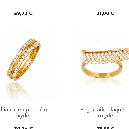
Prix
Prix
59,72 €
31,00 €
Aperçu rapide
Aperçu rapide


lliance en plaqué or
Bague aile plaqué o
oxyde...
oxyde
Prix
Prix
30,74 €
35,53 €