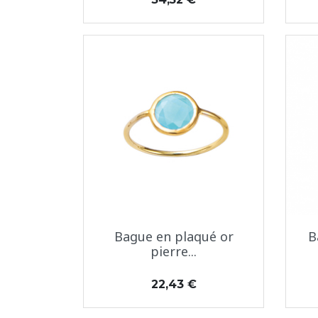
Aperçu rapide

Bague en plaqué or
B
pierre...
Prix
22,43 €