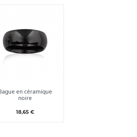
Aperçu rapide

Bague en céramique
noire
Prix
18,65 €