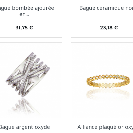
Aperçu rapide
Aperçu rapide


ague bombée ajourée
Bague céramique noi
en...
Prix
Prix
31,75 €
23,18 €
Aperçu rapide
Aperçu rapide


Bague argent oxyde
Alliance plaqué or ox