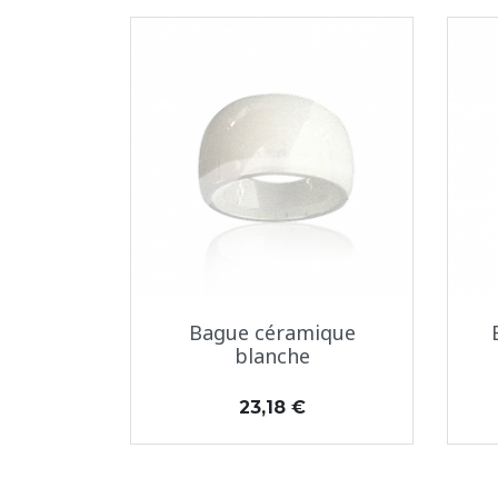
Aperçu rapide

Bague céramique
blanche
Prix
23,18 €