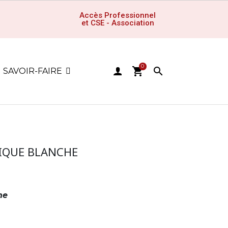
Accès Professionnel
et CSE - Association
0
shopping_cart

SAVOIR-FAIRE
IQUE BLANCHE
he