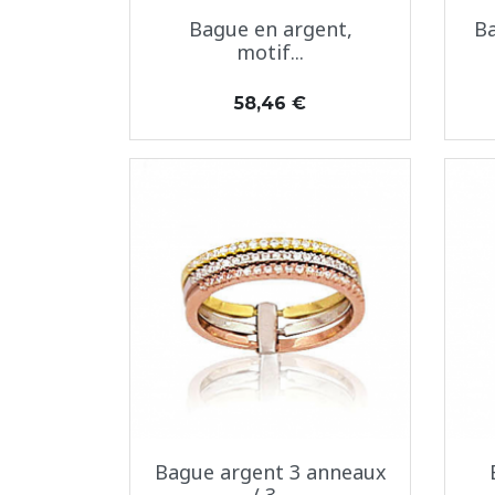
Aperçu rapide

Bague en argent,
B
motif...
Prix
58,46 €
Aperçu rapide

Bague argent 3 anneaux