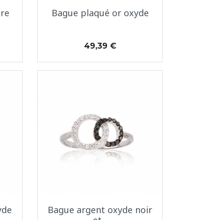
Aperçu rapide

re
Bague plaqué or oxyde
Prix
49,39 €
Aperçu rapide

yde
Bague argent oxyde noir