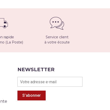
on rapide
Service client
imo (La Poste)
à votre écoute
NEWSLETTER
S’abonner
ente