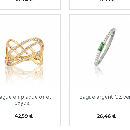
Aperçu rapide
Aperçu rapide


ague en plaque or et
Bague argent OZ ve
oxyde...
Prix
Prix
42,59 €
26,46 €