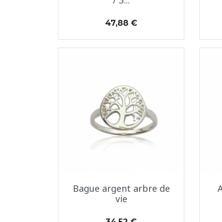
/ 3...
Prix
47,88 €
Aperçu rapide

Bague argent arbre de
A
vie
Prix
34,52 €