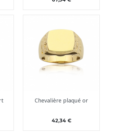
Aperçu rapide

rt
Chevalière plaqué or
Prix
42,34 €