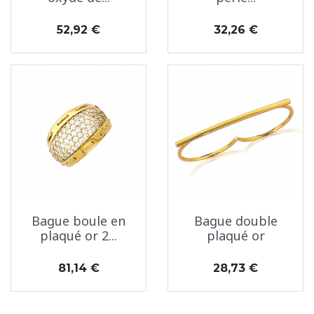
Prix
Prix
52,92 €
32,26 €
Bague boule en
Bague double
plaqué or 2...
plaqué or
Prix
Prix
81,14 €
28,73 €