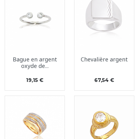
Bague en argent
Chevalière argent
oxyde de...
Prix
Prix
19,15 €
67,54 €