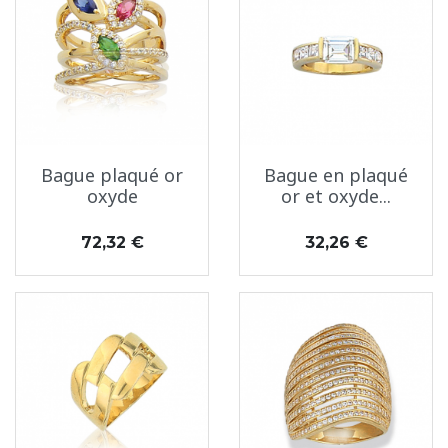
Bague plaqué or
Bague en plaqué
oxyde
or et oxyde...
Prix
Prix
72,32 €
32,26 €