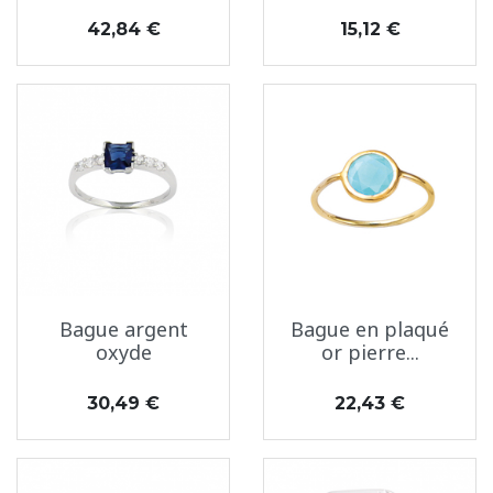
Prix
Prix
42,84 €
15,12 €
Bague argent
Bague en plaqué
oxyde
or pierre...
Prix
Prix
30,49 €
22,43 €