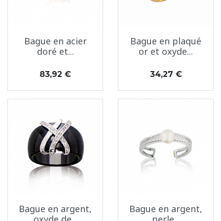
Bague en acier
Bague en plaqué
doré et...
or et oxyde...
Prix
Prix
83,92 €
34,27 €
Bague en argent,
Bague en argent,
oxyde de...
perle...