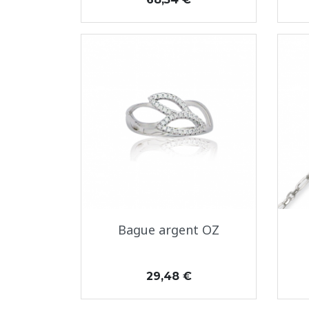
Aperçu rapide

Bague argent OZ
Prix
29,48 €