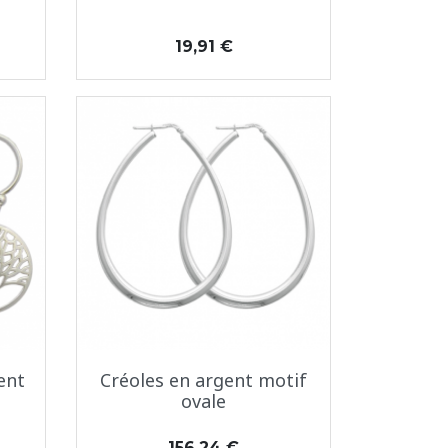
Prix
19,91 €
Aperçu rapide

ent
Créoles en argent motif
ovale
Prix
156,24 €