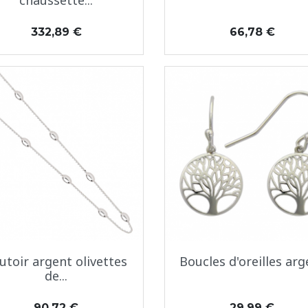
chaussette...
Prix
Prix
332,89 €
66,78 €
Aperçu rapide
Aperçu rapide


utoir argent olivettes
Boucles d'oreilles arg
de...
Prix
Prix
90,72 €
29,99 €