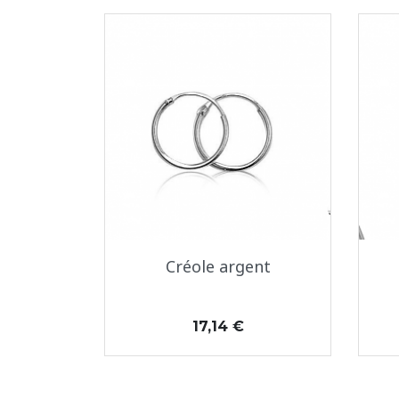
Aperçu rapide

Créole argent
Prix
17,14 €