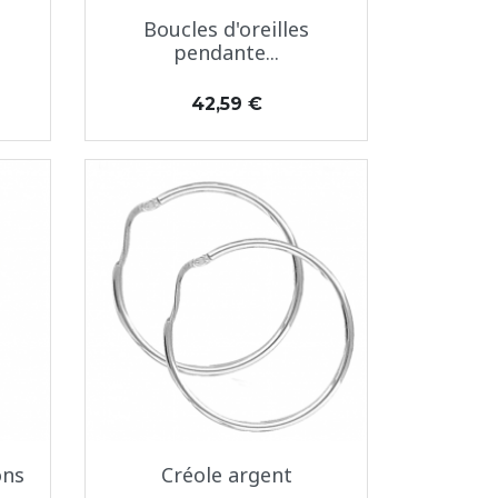
Aperçu rapide

Boucles d'oreilles
pendante...
Prix
42,59 €
Aperçu rapide

ons
Créole argent