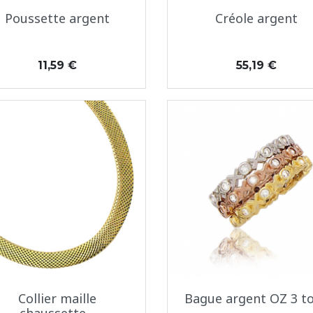
Aperçu rapide
Aperçu rapide


Poussette argent
Créole argent
Prix
Prix
11,59 €
55,19 €
Aperçu rapide
Aperçu rapide


Collier maille
Bague argent OZ 3 t