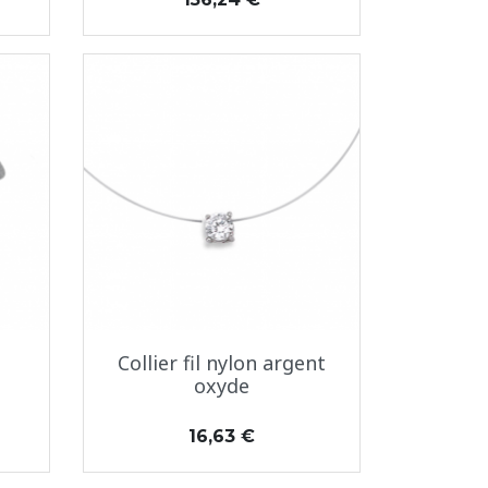
Aperçu rapide

Collier fil nylon argent
oxyde
Prix
16,63 €