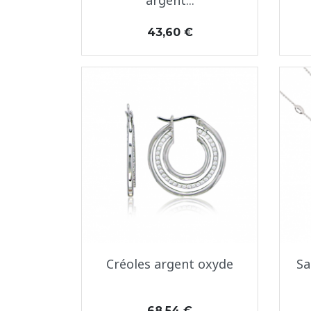
argent...
Prix
43,60 €
Aperçu rapide

Créoles argent oxyde
Sa
Prix
68,54 €