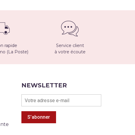
on rapide
Service client
imo (La Poste)
à votre écoute
NEWSLETTER
S’abonner
ente