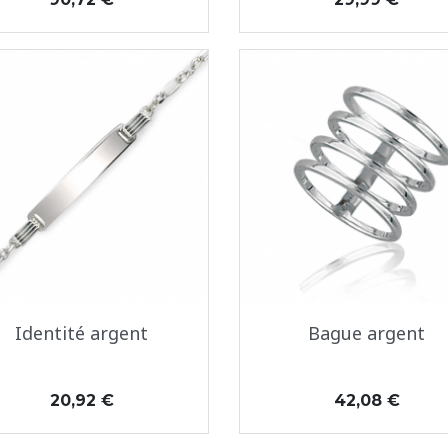
Aperçu rapide
Aperçu rapide


Identité argent
Bague argent
Prix
Prix
20,92 €
42,08 €