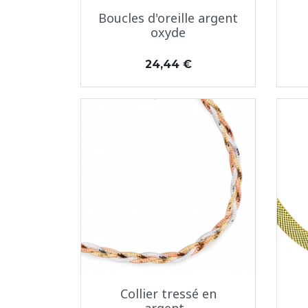
Aperçu rapide

Boucles d'oreille argent
oxyde
Prix
24,44 €
Aperçu rapide

Collier tressé en