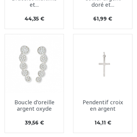
et...
doré et...
Prix
Prix
44,35 €
61,99 €
Boucle d'oreille
Pendentif croix
argent oxyde
en argent
Prix
Prix
39,56 €
14,11 €