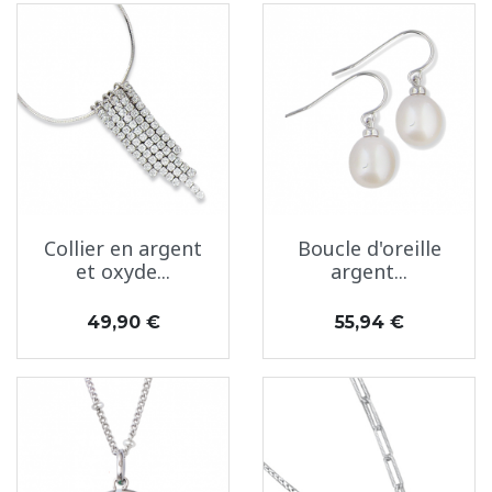
Collier en argent
Boucle d'oreille
et oxyde...
argent...
Prix
Prix
49,90 €
55,94 €