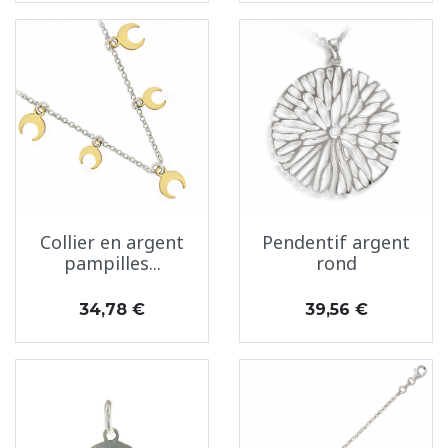
Collier en argent
Pendentif argent
pampilles...
rond
Prix
Prix
34,78 €
39,56 €