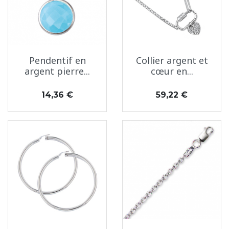
Pendentif en
Collier argent et
argent pierre...
cœur en...
Prix
Prix
14,36 €
59,22 €