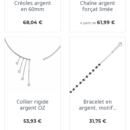
Créoles argent
Chaîne argent
en 60mm
forçat limée
Prix
Prix
68,04 €
61,99 €
A partir de
Collier rigide
Bracelet en
argent OZ
argent, motif...
Prix
Prix
53,93 €
31,75 €