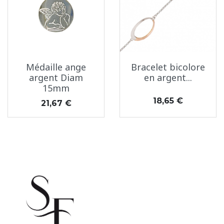
Médaille ange
Bracelet bicolore
argent Diam
en argent...
15mm
Prix
18,65 €
Prix
21,67 €