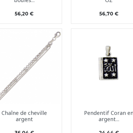
boules...
OZ
Prix
Prix
56,20 €
56,70 €
Aperçu rapide
Aperçu rapide


Chaîne de cheville
Pendentif Coran e
argent
argent...
Prix
Prix
36,04 €
24,44 €