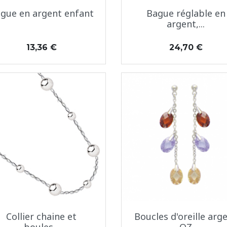
Aperçu rapide
Aperçu rapide


gue en argent enfant
Bague réglable en
argent,...
Prix
Prix
13,36 €
24,70 €
Aperçu rapide
Aperçu rapide


Collier chaine et
Boucles d'oreille arg