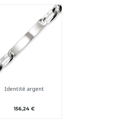
Aperçu rapide

Identité argent
Prix
156,24 €