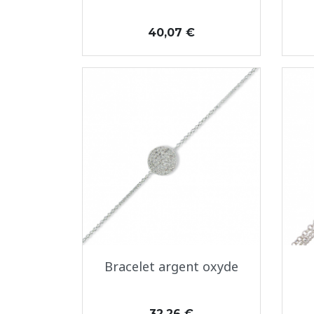
Prix
40,07 €
Aperçu rapide

Bracelet argent oxyde
Prix
32,26 €