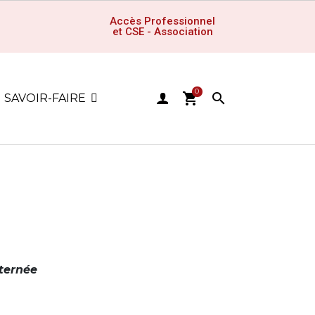
Accès Professionnel
et CSE - Association
0
shopping_cart

SAVOIR-FAIRE
lternée