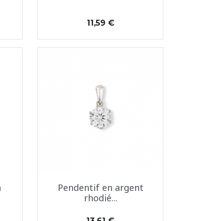
Prix
11,59 €
Aperçu rapide

n
Pendentif en argent
rhodié...
Prix
13,61 €