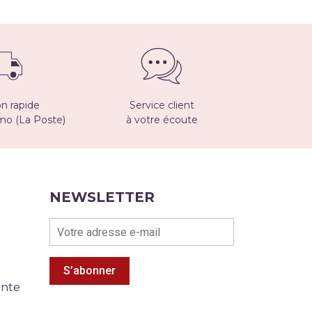
on rapide
Service client
imo (La Poste)
à votre écoute
NEWSLETTER
S’abonner
ente