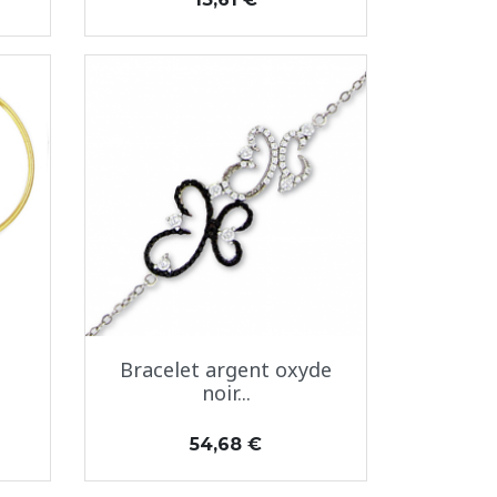
Aperçu rapide

Bracelet argent oxyde
noir...
Prix
54,68 €