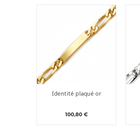
Aperçu rapide

Identité plaqué or
Prix
100,80 €