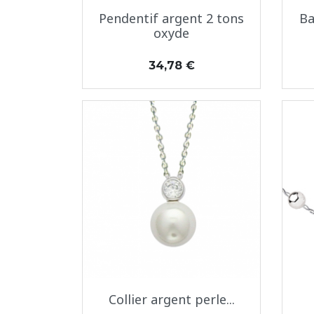
Aperçu rapide

Pendentif argent 2 tons
Ba
oxyde
Prix
34,78 €
Aperçu rapide

Collier argent perle...