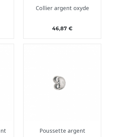
Aperçu rapide

Collier argent oxyde
Prix
46,87 €
Aperçu rapide

ent
Poussette argent