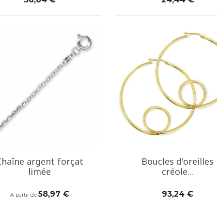
Aperçu rapide
Aperçu rapide


Chaîne argent forçat
Boucles d'oreilles
limée
créole...
Prix
Prix
58,97 €
93,24 €
A partir de