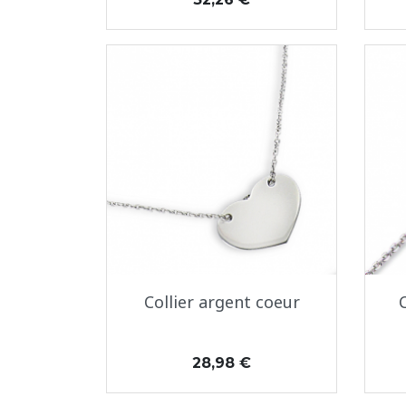
Aperçu rapide

Collier argent coeur
Prix
28,98 €