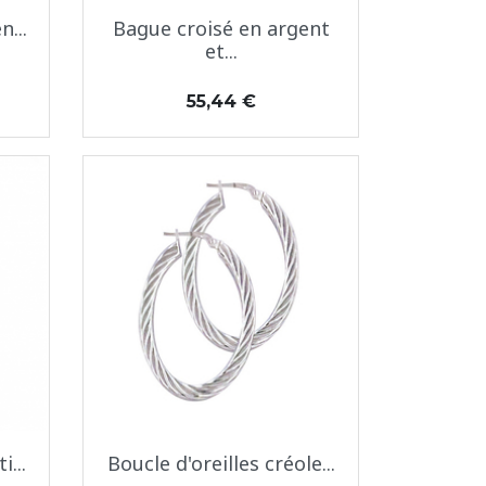
Aperçu rapide

n...
Bague croisé en argent
et...
Prix
55,44 €
Aperçu rapide

...
Boucle d'oreilles créole...