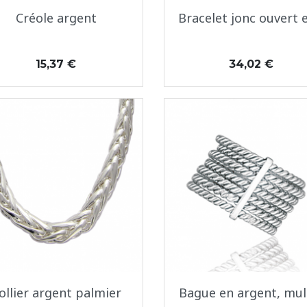
Aperçu rapide
Aperçu rapide


Créole argent
Bracelet jonc ouvert e
Prix
Prix
15,37 €
34,02 €
Aperçu rapide
Aperçu rapide


ollier argent palmier
Bague en argent, multi