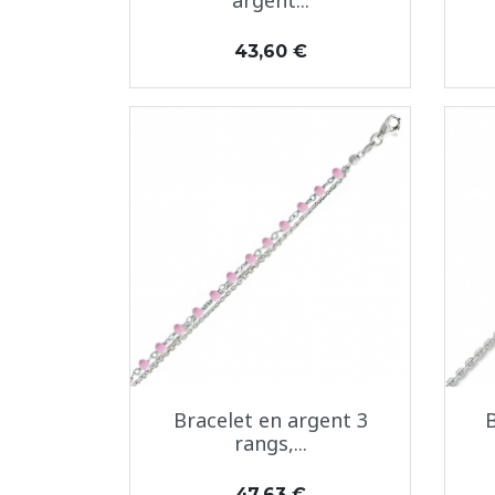
argent...
Prix
43,60 €
Aperçu rapide

Bracelet en argent 3
rangs,...
Prix
47,63 €