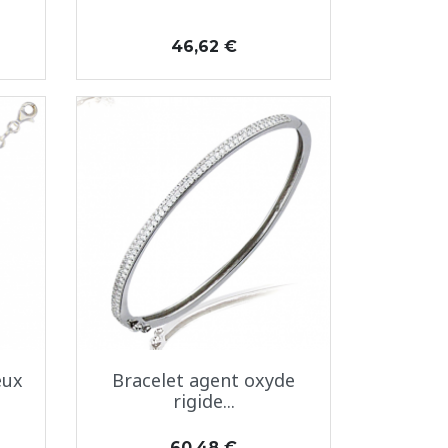
Prix
46,62 €
Aperçu rapide

eux
Bracelet agent oxyde
rigide...
Prix
60,48 €