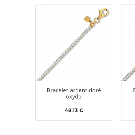
Aperçu rapide

Bracelet argent doré
oxyde
Prix
48,13 €