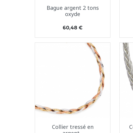
Aperçu rapide

Bague argent 2 tons
oxyde
Prix
60,48 €
Aperçu rapide

Collier tressé en
C