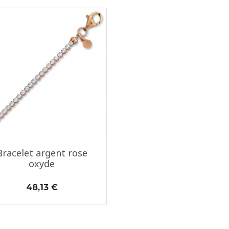
Aperçu rapide

Bracelet argent rose
oxyde
Prix
48,13 €