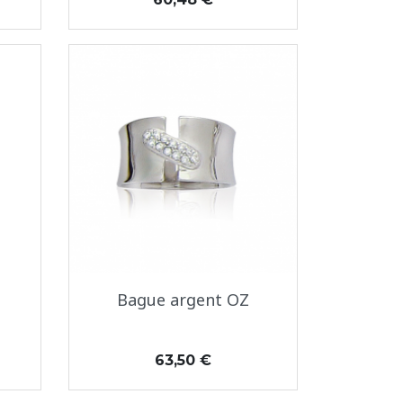
Aperçu rapide

Bague argent OZ
Prix
63,50 €