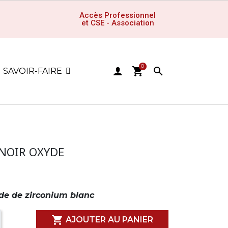
Accès Professionnel
et CSE - Association
0
shopping_cart

SAVOIR-FAIRE
NOIR OXYDE
yde de zirconium blanc

AJOUTER AU PANIER