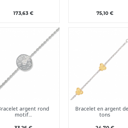
Prix
Prix
173,63 €
75,10 €
Aperçu rapide
Aperçu rapide


Bracelet argent rond
Bracelet en argent d
motif...
tons
Prix
Prix
33,26 €
24,70 €