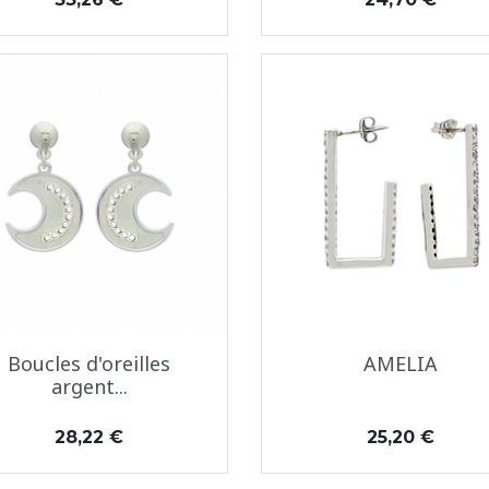
Aperçu rapide
Aperçu rapide


Boucles d'oreilles
AMELIA
argent...
Prix
Prix
28,22 €
25,20 €