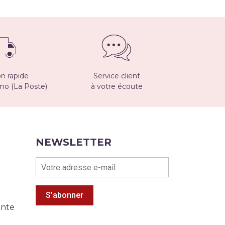
on rapide
Service client
imo (La Poste)
à votre écoute
NEWSLETTER
S’abonner
ente