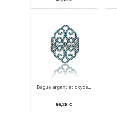
Aperçu rapide

Bague argent et oxyde...
Prix
66,28 €