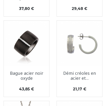
Prix
Prix
37,80 €
29,48 €
Bague acier noir
Démi créoles en
oxyde
acier et...
Prix
Prix
43,85 €
21,17 €